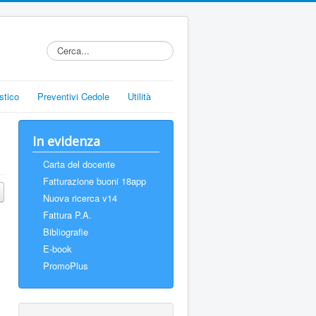
stico
Preventivi Cedole
Utilità
In evidenza
Carta del docente
Fatturazione buoni 18app
Nuova ricerca v14
Fattura P.A.
Bibliografie
E-book
PromoPlus