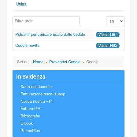
Utilità
Filtro titolo
Visualizza n.
Pulsanti per caricare usato dalle cedole
Visite: 1391
Cedole novità
Visite: 8652
Sei qui:
Home
Preventivi Cedole
Cedole
In evidenza
Carta del docente
Fatturazione buoni 18app
Nuova ricerca v14
Fattura P.A.
Bibliografie
E-book
PromoPlus