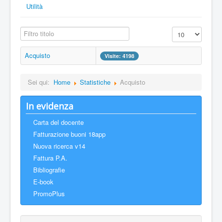
Utilità
Filtro titolo
Visualizza n.
Acquisto
Visite: 4198
Sei qui:
Home
Statistiche
Acquisto
In evidenza
Carta del docente
Fatturazione buoni 18app
Nuova ricerca v14
Fattura P.A.
Bibliografie
E-book
PromoPlus