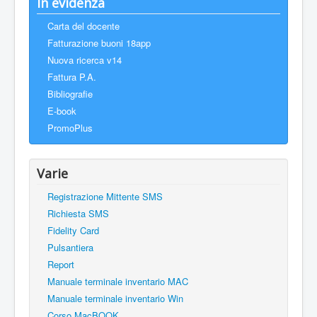
In evidenza
Carta del docente
Fatturazione buoni 18app
Nuova ricerca v14
Fattura P.A.
Bibliografie
E-book
PromoPlus
Varie
Registrazione Mittente SMS
Richiesta SMS
Fidelity Card
Pulsantiera
Report
Manuale terminale inventario MAC
Manuale terminale inventario Win
Corso MacBOOK